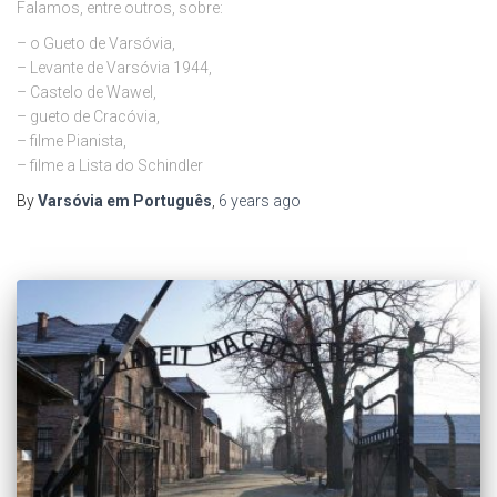
Falamos, entre outros, sobre:
– o Gueto de Varsóvia,
– Levante de Varsóvia 1944,
– Castelo de Wawel,
– gueto de Cracóvia,
– filme Pianista,
– filme a Lista do Schindler
By
Varsóvia em Português
,
6 years
ago