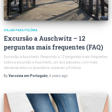
VIAJAR PARA POLÔNIA
Excursão a Auschwitz – 12
perguntas mais frequentes (FAQ)
Excursão a Auschwitz. Respondo a 12 perguntas mais frequentes
sobre a excursão a Auschwitz, um dos passeios com mais
demanda entre os brasileiros visitando a Polônia.
By
Varsóvia em Português
,
6 years
ago