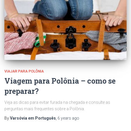
VIAJAR PARA POLÔNIA
Viagem para Polônia – como se
preparar?
Veja as dicas para evitar furada na chegada e consulte as
perguntas mais frequentes sobre a Polônia.
By
Varsóvia em Português
,
6 years
ago