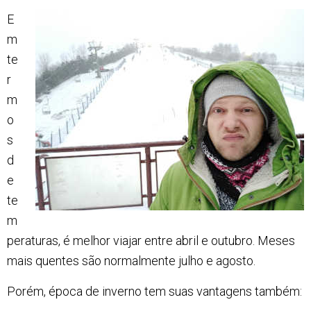
E
m
te
r
m
o
s
d
e
te
m
peraturas, é melhor viajar entre abril e outubro. Meses
mais quentes são normalmente julho e agosto.
Porém, época de inverno tem suas vantagens também: