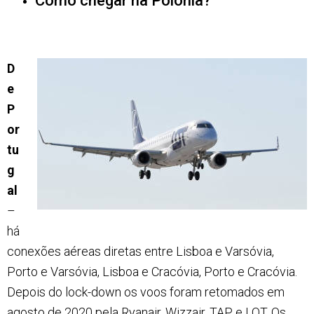
Como chegar na Polônia?
D
e
P
or
tu
g
al
–
há
conexões aéreas diretas entre Lisboa e Varsóvia,
Porto e Varsóvia, Lisboa e Cracóvia, Porto e Cracóvia.
Depois do lock-down os voos foram retomados em
agosto de 2020 pela Ryanair, Wizzair, TAP e LOT. Os