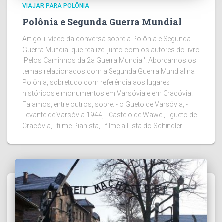
VIAJAR PARA POLÔNIA
Polônia e Segunda Guerra Mundial
Artigo + vídeo da conversa sobre a Polônia e Segunda
Guerra Mundial que realizei junto com os autores do livro
'Pelos Caminhos da 2a Guerra Mundial'. Abordamos os
temas relacionados com a Segunda Guerra Mundial na
Polônia, sobretudo com referência aos lugares
históricos e monumentos em Varsóvia e em Cracóvia.
Falamos, entre outros, sobre: - o Gueto de Varsóvia, -
Levante de Varsóvia 1944, - Castelo de Wawel, - gueto de
Cracóvia, - filme Pianista, - filme a Lista do Schindler