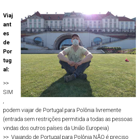
Viaj
ant
es
de
Por
tug
al:
>>
SIM
,
podem viajar de Portugal para Polônia livremente
(entrada sem restrições permitida a todas as pessoas
vindas dos outros países da União Europeia)
>> Viajando de Portugal para Polônia NÃO é preciso